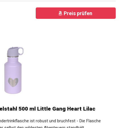
Preis prüfen
lstahl 500 ml Little Gang Heart Lilac
rtrinkflasche ist robust und bruchfest - Die Flasche
er selbst den wildesten Abenteuern standhält.