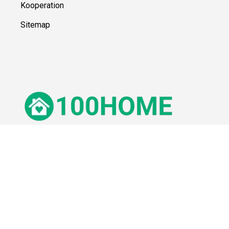
Kooperation
Sitemap
© 100Home,
2026
Impressum
Datenschutz
Unsere Redaktion wird durch Leser unterstützt. Wir verlinken u.a.
auf ausgewählte Online-Shops und Partner,
von denen wir ggf. eine Vergütung erhalten.
Mehr erfahren.
Adresse
Lange Straße 3, 26122 Oldenburg, Deutschland