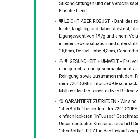
Silikondichtungen und der Verschlussbü
Flasche bleibt.
🛡️ LEICHT ABER ROBUST - Dank des rob
leicht, langlebig und dabei stoßfest,
Eigengewicht von 197g und einem Volu
in jeder Lebenssituation und unterstüt
25,8cm, Deckel Höhe 4,3cm, Gesamthö
💪🌳 GESUNDHEIT + UMWELT - Frei von 
eine geruchs- und geschmacksneutrales
Reinigung sowie zusammen mit dem Fruc
dem 720°DGREE Infuuzed-Geschmack. Mi
Müll und leistest einen aktiven Beitra
💯 GARANTIERT ZUFRIEDEN - Wir sind b
“uberBottle” begeistern. Im 720°DGREE
einfach leckeren “InFuuzed” Geschmack
Unser deutscher Kundenservice hilft Di
“uberBottle” JETZT in den Einkaufswag