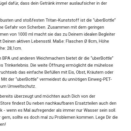
gel dafür, dass dein Getränk immer auslaufsicher in der
usten und stoßfesten Tritan-Kunststoff ist die “uberBottle”
 ohne Gefahr von Scherben. Zusammen mit dem geringen
men von 1000 ml macht sie das zu Deinem idealen Begleiter
zt Deinen aktiven Lebensstil. Maße: Flaschen Ø 8cm, Höhe
he: 28,1cm.
BPA und anderen Weichmachern bietet dir die “uberBottle”
 Trinkerlebnis. Die weite Öffnung ermöglicht die mühelose
htsieb das einfache Befüllen mit Eis, Obst, Kräutern oder
t der “uberBottle” vermeidest du unnötigen Einweg-PET-
g zum Umweltschutz.
ereits überzeugt und möchten auch Dich von der
 Store findest Du neben nachkaufbaren Ersatzteilen auch den
 - wenn es Mal aufregender als immer nur Wasser sein soll.
r gern, sollte es doch mal zu Problemen kommen. Lege Dir die
en!