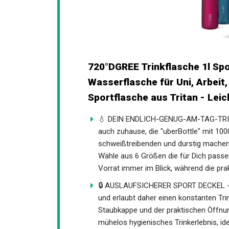
720°DGREE Trinkflasche 1l Spo
Wasserflasche für Uni, Arbeit,
Sportflasche aus Tritan - Lei
💧 DEIN ENDLICH-GENUG-AM-TAG-TRINKE
auch zuhause, die "uberBottle" mit 100
schweißtreibenden und durstig machend
Wähle aus 6 Größen die für Dich passen
Vorrat immer im Blick, während die pra
🔒 AUSLAUFSICHERER SPORT DECKEL - Di
und erlaubt daher einen konstanten Tr
Staubkappe und der praktischen Öffnun
mühelos hygienisches Trinkerlebnis, ide