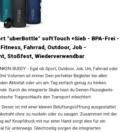
rt “uberBottle“ softTouch +Sieb - BPA-Frei -
 Fitness, Fahrrad, Outdoor, Job -
cht, Stoßfest, Wiederverwendbar
N-BUDDY - Egal ob Sport, Outdoor, Job, Uni, Fahrrad oder
0ml Volumen ist immer Dein perfekter Begleiter bei allen
en Aktivität oder um am Tag einfach genug zu trinken.
de. Durch die integrierte Skala hast du Deinen Flüssigkeits-
ktische Trageschlaufe den Transport erleichtert.
eser ist mit einer kleinen Belüftungsöffnung ausgestattet
inkstrahl ohne zu nuckeln oder zu saugen. Zusammen mit der
g auf Knopfdruck mit nur einer Hand sorgt dies für ein
al für unterwegs. Gleichzeitig sorgen die integrierten