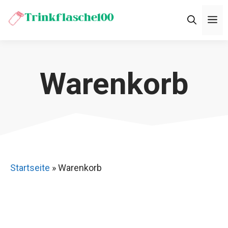
Zum
M
Inhalt
springen
Warenkorb
Startseite
»
Warenkorb