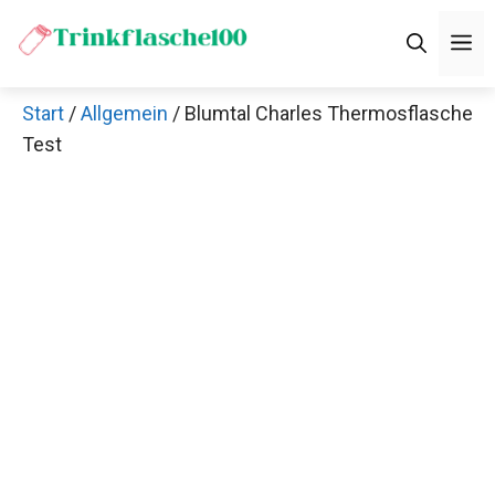
Zum
M
Inhalt
springen
Start
/
Allgemein
/ Blumtal Charles Thermosflasche
Test